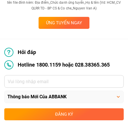
tên file đính kèm: Địa điểm_Chức danh ứng tuyển_Họ & tên (Vd: HCM_CV
QLRR TD - BP CS & Co che_Nguyen Van A)
ỨNG TUYỂN NGAY
Hỏi đáp
Hotline 1800.1159 hoặc 028.38365.365
ĐĂNG KÝ