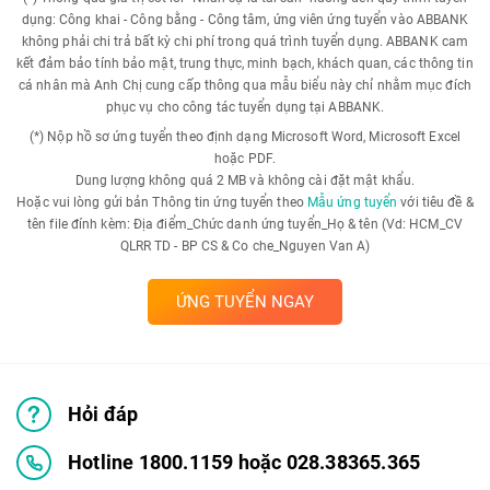
dụng: Công khai - Công bằng - Công tâm, ứng viên ứng tuyển vào ABBANK
không phải chi trả bất kỳ chi phí trong quá trình tuyển dụng. ABBANK cam
kết đảm bảo tính bảo mật, trung thực, minh bạch, khách quan, các thông tin
cá nhân mà Anh Chị cung cấp thông qua mẫu biểu này chỉ nhằm mục đích
phục vụ cho công tác tuyển dụng tại ABBANK.
(*) Nộp hồ sơ ứng tuyển theo định dạng Microsoft Word, Microsoft Excel
hoặc PDF.
Dung lượng không quá 2 MB và không cài đặt mật khẩu.
Hoặc vui lòng gửi bản Thông tin ứng tuyển theo
Mẫu ứng tuyển
với tiêu đề &
tên file đính kèm: Địa điểm_Chức danh ứng tuyển_Họ & tên (Vd: HCM_CV
QLRR TD - BP CS & Co che_Nguyen Van A)
ỨNG TUYỂN NGAY
Hỏi đáp
Hotline 1800.1159 hoặc 028.38365.365