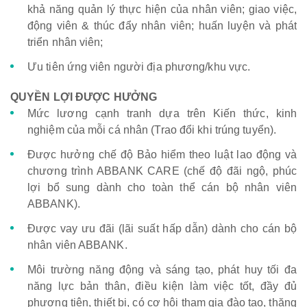
khả năng quản lý thực hiện của nhân viên; giao việc,
động viên & thúc đẩy nhân viên; huấn luyện và phát
triển nhân viên;
Ưu tiên ứng viên người địa phương/khu vực.
QUYỀN LỢI ĐƯỢC HƯỞNG
Mức lương cạnh tranh dựa trên Kiến thức, kinh
nghiệm của mỗi cá nhân (Trao đổi khi trúng tuyển).
Được hưởng chế độ Bảo hiểm theo luật lao động và
chương trình ABBANK CARE (chế độ đãi ngộ, phúc
lợi bổ sung dành cho toàn thể cán bộ nhân viên
ABBANK).
Được vay ưu đãi (lãi suất hấp dẫn) dành cho cán bộ
nhân viên ABBANK.
Môi trường năng động và sáng tạo, phát huy tối đa
năng lực bản thân, điều kiện làm việc tốt, đầy đủ
phương tiện, thiết bị, có cơ hội tham gia đào tạo, thăng