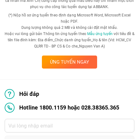
cá nhân mà Anh Chị cung cấp thông qua mẫu biểu này chỉ nhằm mục đích
phục vụ cho công tác tuyển dụng tại ABBANK.
(*) Nộp hồ sơ ứng tuyển theo định dạng Microsoft Word, Microsoft Excel
hoặc PDF.
Dung lượng không quá 2 MB và không cài đặt mật khẩu.
Hoặc vui lòng gửi bản Thông tin ứng tuyển theo
Mẫu ứng tuyển
với tiêu đề &
tên file đính kèm: Địa điểm_Chức danh ứng tuyển_Họ & tên (Vd: HCM_CV
QLRR TD - BP CS & Co che_Nguyen Van A)
ỨNG TUYỂN NGAY
Hỏi đáp
Hotline 1800.1159 hoặc 028.38365.365