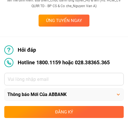
tên file đính kèm: Địa điểm_Chức danh ứng tuyển_Họ & tên (Vd: HCM_CV
QLRR TD - BP CS & Co che_Nguyen Van A)
ỨNG TUYỂN NGAY
Hỏi đáp
Hotline 1800.1159 hoặc 028.38365.365
ĐĂNG KÝ