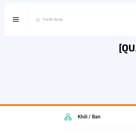
Tuyển dụng
[QU
Khối / Ban