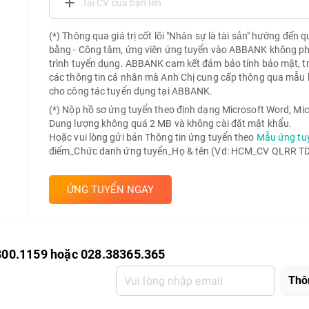
Tải CV của bạn lên
(*) Thông qua giá trị cốt lõi "Nhân sự là tài sản" hướng đến 
bằng - Công tâm, ứng viên ứng tuyển vào ABBANK không phải 
trình tuyển dụng. ABBANK cam kết đảm bảo tính bảo mật, t
các thông tin cá nhân mà Anh Chị cung cấp thông qua mẫu 
cho công tác tuyển dụng tại ABBANK.
(*) Nộp hồ sơ ứng tuyển theo định dạng Microsoft Word, Mic
Dung lượng không quá 2 MB và không cài đặt mật khẩu.
Hoặc vui lòng gửi bản Thông tin ứng tuyển theo
Mẫu ứng tu
điểm_Chức danh ứng tuyển_Họ & tên (Vd: HCM_CV QLRR TD 
ỨNG TUYỂN NGAY
800.1159 hoặc 028.38365.365