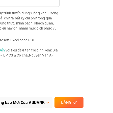
quy trình tuyển dụng: Công khai - Công
chi trả bất kỳ chi phí trong quá
rung thực, minh bạch, khách quan,
biểu này chỉ nhằm mục đích phục vụ
rosoft Excel hoặc PDF.
yển
với tiêu đề & tên file đính kèm: Địa
- BP CS & Co che_Nguyen Van A)
ĐĂNG KÝ