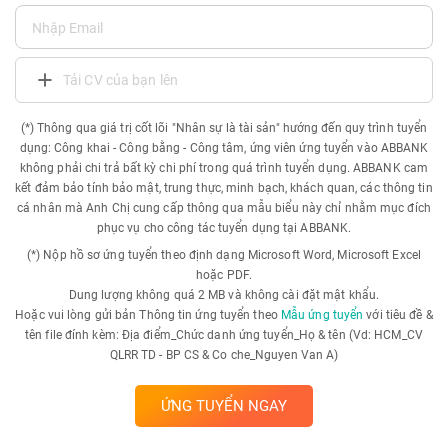
Tải CV của bạn lên
(*) Thông qua giá trị cốt lõi "Nhân sự là tài sản" hướng đến quy trình tuyển
dụng: Công khai - Công bằng - Công tâm, ứng viên ứng tuyển vào ABBANK
không phải chi trả bất kỳ chi phí trong quá trình tuyển dụng. ABBANK cam
kết đảm bảo tính bảo mật, trung thực, minh bạch, khách quan, các thông tin
cá nhân mà Anh Chị cung cấp thông qua mẫu biểu này chỉ nhằm mục đích
phục vụ cho công tác tuyển dụng tại ABBANK.
(*) Nộp hồ sơ ứng tuyển theo định dạng Microsoft Word, Microsoft Excel
hoặc PDF.
Dung lượng không quá 2 MB và không cài đặt mật khẩu.
Hoặc vui lòng gửi bản Thông tin ứng tuyển theo
Mẫu ứng tuyển
với tiêu đề &
tên file đính kèm: Địa điểm_Chức danh ứng tuyển_Họ & tên (Vd: HCM_CV
QLRR TD - BP CS & Co che_Nguyen Van A)
ỨNG TUYỂN NGAY