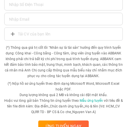
Tải CV của bạn lên
(*) Thông qua giá trị cốt lõi "Nhân sự là tài sản" hướng đến quy trình tuyển
dụng: Công khai - Công bằng - Công tâm, ứng viên ứng tuyển vào ABBANK
không phải chi trả bất kỳ chi phí trong quá trình tuyển dụng. ABBANK cam
kết đảm bảo tính bảo mật, trung thực, minh bạch, khách quan, các thông tin
cá nhân mà Anh Chị cung cấp thông qua mẫu biểu này chỉ nhằm mục đích
phục vụ cho công tác tuyển dụng tại ABBANK.
(*) Nộp hồ sơ ứng tuyển theo định dạng Microsoft Word, Microsoft Excel
hoặc PDF.
Dung lượng không quá 2 MB và không cài đặt mật khẩu.
Hoặc vui lòng gửi bản Thông tin ứng tuyển theo
Mẫu ứng tuyển
với tiêu đề &
tên file đính kèm: Địa điểm_Chức danh ứng tuyển_Họ & tên (Vd: HCM_CV
QLRR TD - BP CS & Co che_Nguyen Van A)
ỨNG TUYỂN NGAY