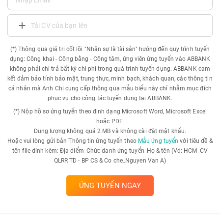
Tải CV của bạn lên
(*) Thông qua giá trị cốt lõi "Nhân sự là tài sản" hướng đến quy trình tuyển
dụng: Công khai - Công bằng - Công tâm, ứng viên ứng tuyển vào ABBANK
không phải chi trả bất kỳ chi phí trong quá trình tuyển dụng. ABBANK cam
kết đảm bảo tính bảo mật, trung thực, minh bạch, khách quan, các thông tin
cá nhân mà Anh Chị cung cấp thông qua mẫu biểu này chỉ nhằm mục đích
phục vụ cho công tác tuyển dụng tại ABBANK.
(*) Nộp hồ sơ ứng tuyển theo định dạng Microsoft Word, Microsoft Excel
hoặc PDF.
Dung lượng không quá 2 MB và không cài đặt mật khẩu.
Hoặc vui lòng gửi bản Thông tin ứng tuyển theo
Mẫu ứng tuyển
với tiêu đề &
tên file đính kèm: Địa điểm_Chức danh ứng tuyển_Họ & tên (Vd: HCM_CV
QLRR TD - BP CS & Co che_Nguyen Van A)
ỨNG TUYỂN NGAY