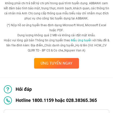
không phải chi trả bất kỳ chi phí trong quá trình tuyển dụng. ABBANK cam
kết đảm bảo tính bảo mật, trung thực, minh bạch, khách quan, các thông tin
cá nhân mà Anh Chị cung cấp thông qua mẫu biểu này chỉ nhằm mục đích
phục vụ cho công tác tuyển dụng tại ABBANK.
(*) Nộp hồ sơ ứng tuyển theo định dạng Microsoft Word, Microsoft Excel
hoặc PDF.
Dung lượng không quá 2 MB và không cài đặt mật khẩu.
Hoặc vui lòng gửi bản Thông tin ứng tuyển theo
Mẫu ứng tuyển
với tiêu đề &
tên file đính kèm: Địa điểm_Chức danh ứng tuyển_Họ & tên (Vd: HCM_CV
QLRR TD - BP CS & Co che_Nguyen Van A)
ỨNG TUYỂN NGAY
Hỏi đáp
Hotline 1800.1159 hoặc 028.38365.365