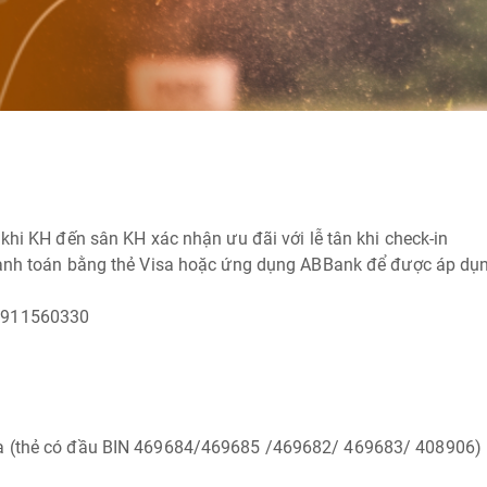
 khi KH đến sân KH xác nhận ưu đãi với lễ tân khi check-in
hanh toán bằng thẻ Visa hoặc ứng dụng ABBank để được áp dụng
 0911560330
isa (thẻ có đầu BIN 469684/469685 /469682/ 469683/ 408906)