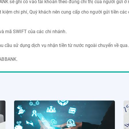
NK sẽ ghi có vào tài khoản theo đúng chỉ thị của người gửi ở
 kiệm chi phí, Quý khách nên cung cấp cho người gửi tiền các c
 và mã SWIFT của các chi nhánh.
nhu cầu sử dụng dịch vụ nhận tiền từ nước ngoài chuyển về qua.
 ABBANK.