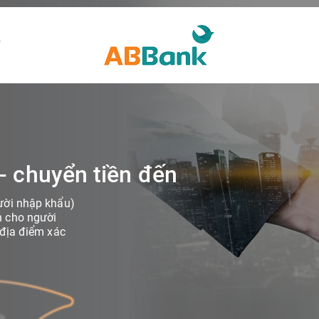
ế
- chuyển tiền đến
ười nhập khẩu)
h cho người
 địa điểm xác