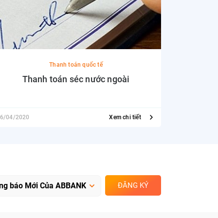
Thanh toán quốc tế
Thanh toán séc nước ngoài
Thanh to
chứng t
6/04/2020
Xem chi tiết
06/04/2020
ĐĂNG KÝ