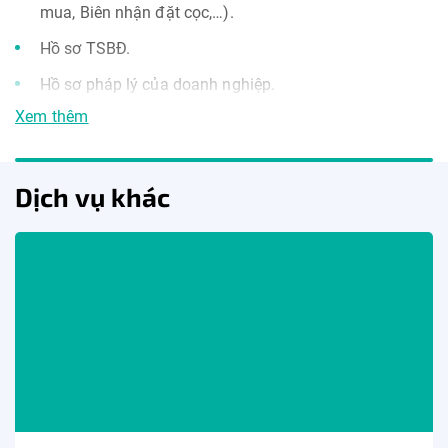
mua, Biên nhận đặt cọc,…).
Hồ sơ TSBĐ.
Hồ sơ pháp lý của doanh nghiệp.
Xem thêm
Hồ sơ tài chính.
Hồ sơ khác theo quy định của ABBANK.
Dịch vụ khác