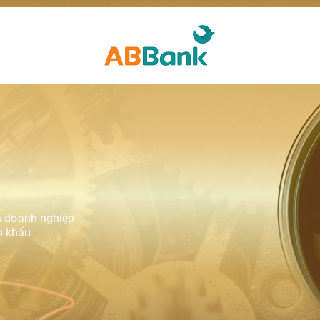
u
a doanh nghiệp
p khẩu