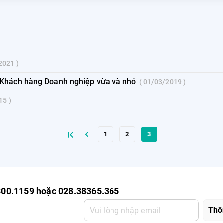
/2021
o Khách hàng Doanh nghiệp vừa và nhỏ
01/03/2019
015
1
2
3
800.1159 hoặc 028.38365.365