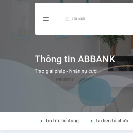
Lãi suất
Thông tin ABBANK
Trao giải pháp - Nhận nụ cười
Tin tức cổ đông
Tài liệu tổ chức